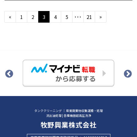
«
»
1
2
3
4
5
･･･
21
タンククリーニング ｜ 産業廃棄物収集運搬・処理
流出油処理 | 各種機器超高圧洗浄
牧野興業株式会社