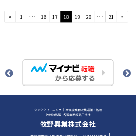
«
»
1
･･･
16
17
18
19
20
･･･
21
タンククリーニング ｜ 産業廃棄物収集運搬・処理
流出油処理 | 各種機器超高圧洗浄
牧野興業株式会社