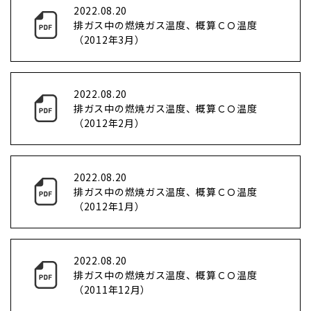
2022.08.20
排ガス中の燃焼ガス温度、概算ＣＯ温度
（2012年3月）
2022.08.20
排ガス中の燃焼ガス温度、概算ＣＯ温度
（2012年2月）
2022.08.20
排ガス中の燃焼ガス温度、概算ＣＯ温度
（2012年1月）
2022.08.20
排ガス中の燃焼ガス温度、概算ＣＯ温度
（2011年12月）