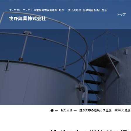
タンククリーニング ｜ 産業廃棄物収集運搬・処理 ｜ 流出油処理 | 各種機器超高圧洗浄
トップ
牧野興業株式会社
お知らせ
排ガス中の燃焼ガス温度，概算CO濃度（