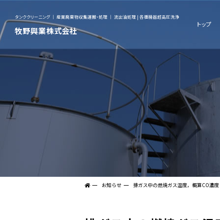
タンククリーニング ｜ 産業廃棄物収集運搬・処理 ｜ 流出油処理 | 各種機器超高圧洗浄
トップ
牧野興業株式会社
お知らせ
排ガス中の燃焼ガス温度，概算CO濃度（