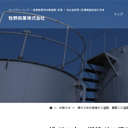
タンククリーニング ｜ 産業廃棄物収集運搬・処理 ｜ 流出油処理 | 各種機器超高圧洗浄
トップ
牧野興業株式会社
お知らせ
排ガス中の燃焼ガス温度、概算ＣＯ温度（