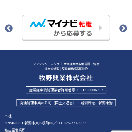
タンククリーニング ｜ 産業廃棄物収集運搬・処理
流出油処理 | 各種機器超高圧洗浄
牧野興業株式会社
産業廃棄物処理業者許可番号 ： 01508006717
廃油処理事業の許可（国土交通省）： 新潟西港、新潟東港
本社
〒950-0881 新潟市東区榎町68／TEL.025-273-6866
名古屋営業所